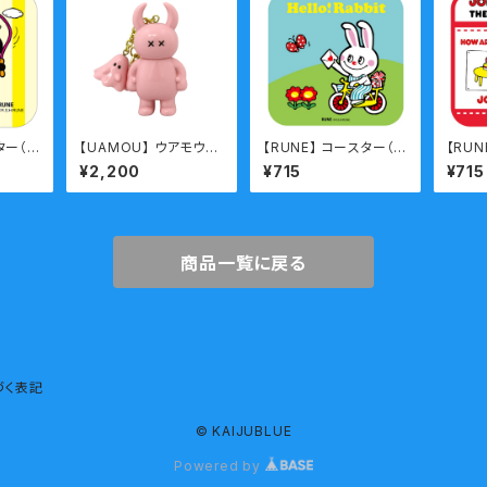
ター（P
【UAMOU】 ウアモウキ
【RUNE】 コースター（R
【RUN
ーホルダー パステルピ
abbit/retter）
ON）
¥2,200
¥715
¥715
ンク あいたっ
商品一覧に戻る
づく表記
© KAIJUBLUE
Powered by