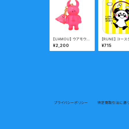
【UAMOU】 ウアモウキ
【RUNE】 コース
ーホルダー クリアピン
ANDA/縄跳び）
¥2,200
¥715
ク ぽけ〜
プライバシーポリシー
特定商取引法に基