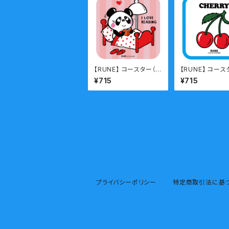
【RUNE】 コースター（P
【RUNE】 コース
ANDA/bed）
HERRY)
¥715
¥715
プライバシーポリシー
特定商取引法に基