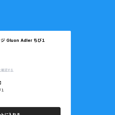
ッジ Gluon Adler ちび１
を確認する
】
び１
ートに入れる