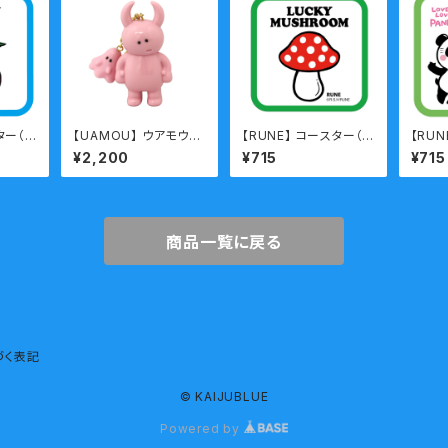
ター（C
【UAMOU】 ウアモウキ
【RUNE】 コースター（L
【RUN
ーホルダー パステルピ
UCKYMUSHROOM）
ANDA
¥2,200
¥715
¥715
ンク ぽけ～
商品一覧に戻る
づく表記
© KAIJUBLUE
Powered by