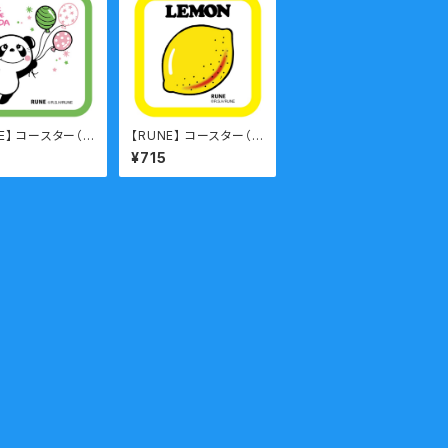
E】 コースター（P
【RUNE】 コースター（L
/風船）
EMON）
¥715