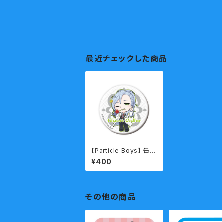
最近チェックした商品
【Particle Boys】 缶バ
ッジ Gluon Adler ちび
¥400
１
その他の商品