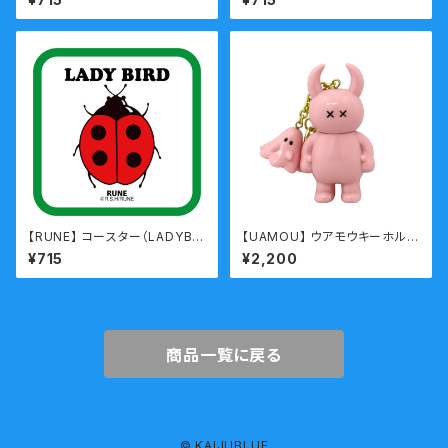
【RUNE】 コースター（LADYBIR
【UAMOU】 ウアモウキーホルダ
D）
ー パステルピンク あいたっ
¥715
¥2,200
商品一覧に戻る
© KAIJUBLUE